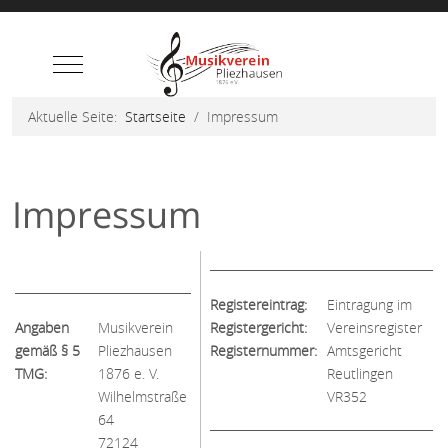
Mobile Menu Toggle
Aktuelle Seite:
Startseite
Impressum
Impressum
Registereintrag:
Eintragung im
Angaben
Musikverein
Registergericht:
Vereinsregister
gemäß § 5
Pliezhausen
Registernummer:
Amtsgericht
TMG:
1876 e. V.
Reutlingen
Wilhelmstraße
VR352
64
72124