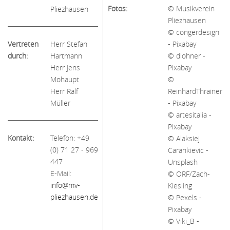
Fotos:
© Musikverein
Pliezhausen
Pliezhausen
© congerdesign
Vertreten
Herr Stefan
- Pixabay
durch:
Hartmann
© dlohner -
Herr Jens
Pixabay
Mohaupt
©
Herr Ralf
ReinhardThrainer
Müller
- Pixabay
© artesitalia -
Pixabay
Kontakt:
Telefon: +49
© Alaksiej
(0) 71 27 - 969
Carankievic -
447
Unsplash
E-Mail:
© ORF/Zach-
info@mv-
Kiesling
pliezhausen.de
© Pexels -
Pixabay
© Viki_B -